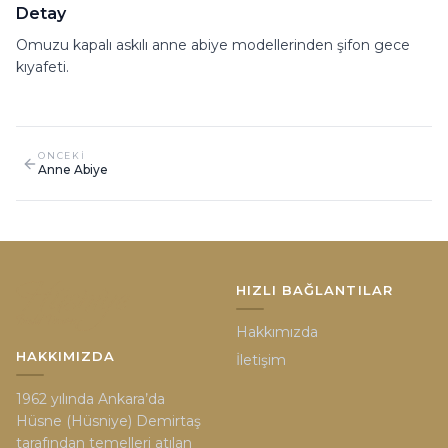
Detay
Omuzu kapalı askılı anne abiye modellerinden şifon gece
kıyafeti.
ONCEKI
Anne Abiye
HIZLI BAĞLANTILAR
Hakkımızda
HAKKIMIZDA
İletişim
1962 yılında Ankara’da
Hüsne (Hüsniye) Demirtaş
tarafından temelleri atılan