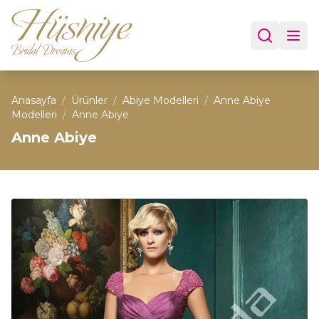
Anasayfa
/
Ürünler
/
Abiye Modelleri
/
Anne Abiye
Modelleri
/
Anne Abiye
Anne Abiye