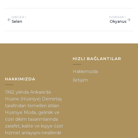
ONCEKI
SONRAKI
Selen
Okyanus
HIZLI BAĞLANTILAR
Hakkımızda
HAKKIMIZDA
İletişim
1962 yılında Ankara’da
Hüsne (Hüsniye) Demirtaş
tarafından temelleri atılan
Hüsniye Moda, gelinlik ve
özel dikim tasarımlarında
zarafet, kalite ve kişiye özel
hizmet anlayışını nesillerdir