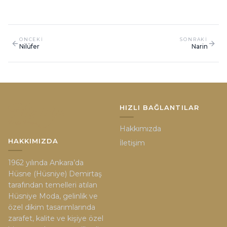
ONCEKI
SONRAKI
Nilüfer
Narin
HIZLI BAĞLANTILAR
Hakkımızda
HAKKIMIZDA
İletişim
1962 yılında Ankara’da
Hüsne (Hüsniye) Demirtaş
tarafından temelleri atılan
Hüsniye Moda, gelinlik ve
özel dikim tasarımlarında
zarafet, kalite ve kişiye özel