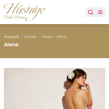
Anasayfa
/
Ürünler
/
Genel
/
Alena
Alena