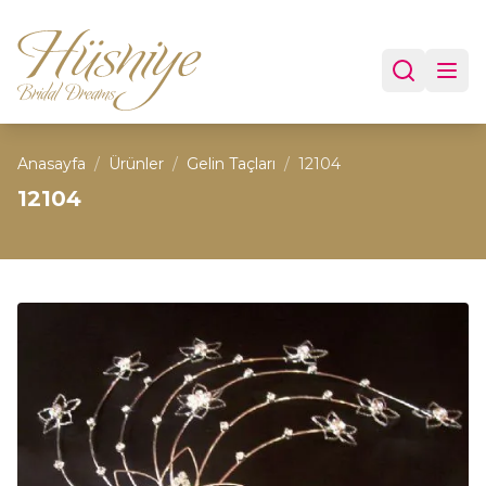
Anasayfa
/
Ürünler
/
Gelin Taçları
/
12104
12104