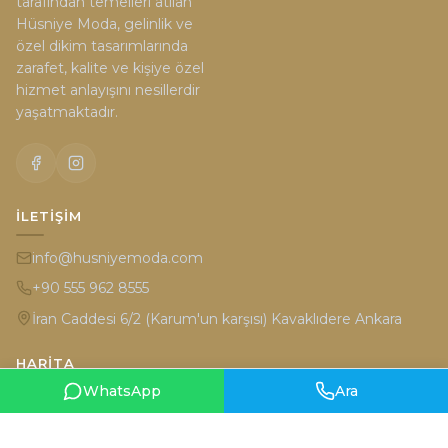
tarafından temelleri atılan
Hüsniye Moda, gelinlik ve
özel dikim tasarımlarında
zarafet, kalite ve kişiye özel
hizmet anlayışını nesillerdir
yaşatmaktadır.
İLETIŞIM
info@husniyemoda.com
+90 555 962 8555
İran Caddesi 6/2 (Karum'un karşısı) Kavaklıdere Ankara
HARITA
WhatsApp
Ara