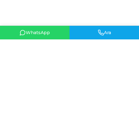
WhatsApp
Ara
HIZLI BAĞLANTILAR
Hakkımızda
HAKKIMIZDA
İletişim
1962 yılında Ankara’da
Hüsne (Hüsniye) Demirtaş
tarafından temelleri atılan
Hüsniye Moda, gelinlik ve