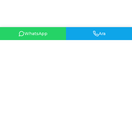
WhatsApp
Ara
HIZLI BAĞLANTILAR
Hakkımızda
HAKKIMIZDA
İletişim
1962 yılında Ankara’da
Hüsne (Hüsniye) Demirtaş
tarafından temelleri atılan
Hüsniye Moda, gelinlik ve