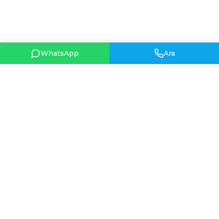
WhatsApp
Ara
HIZLI BAĞLANTILAR
Hakkımızda
HAKKIMIZDA
İletişim
1962 yılında Ankara’da
Hüsne (Hüsniye) Demirtaş
tarafından temelleri atılan
Hüsniye Moda, gelinlik ve